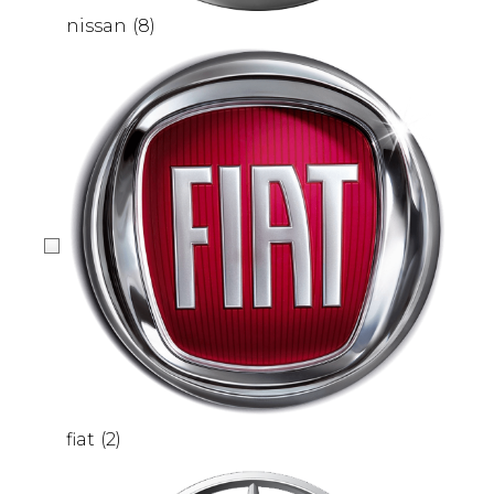
nissan
(8)
fiat
(2)