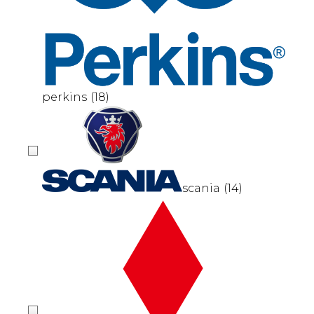
perkins
(18)
scania
(14)