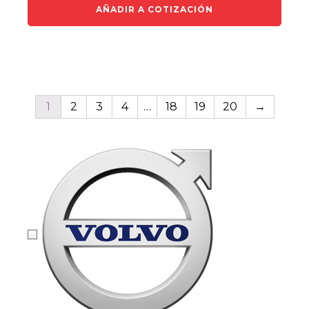
AÑADIR A COTIZACIÓN
1
2
3
4
…
18
19
20
→