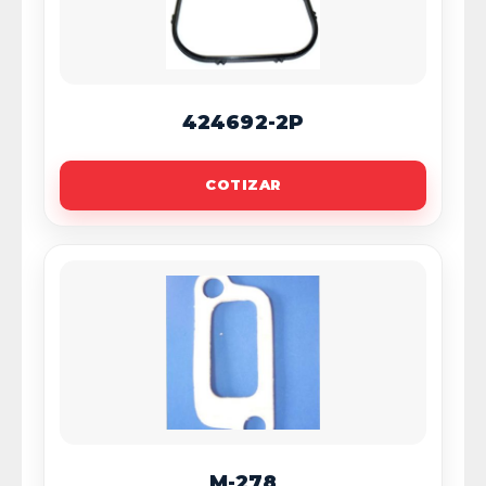
424692-2P
COTIZAR
M-278