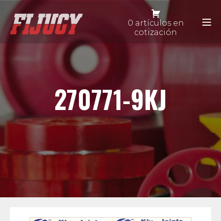
0 artículos en
cotización
270771-9KJ