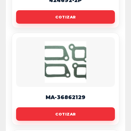
424692-2P
COTIZAR
MA-36862129
COTIZAR