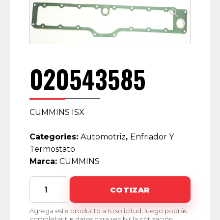
020543585
CUMMINS ISX
Categories:
Automotriz
,
Enfriador Y
Termostato
Marca:
CUMMINS
020543585
COTIZAR
quantity
Agrega este producto a tu solicitud; luego podrás
completar tus datos para recibir la cotización.