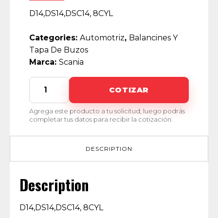
D14,DS14,DSC14, 8CYL
Categories:
Automotriz
,
Balancines Y
Tapa De Buzos
Marca:
Scania
020543119
COTIZAR
quantity
Agrega este producto a tu solicitud; luego podrás
completar tus datos para recibir la cotización.
DESCRIPTION
Description
D14,DS14,DSC14, 8CYL