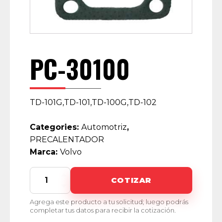
PC-30100
TD-101G,TD-101,TD-100G,TD-102
Categories:
Automotriz
,
PRECALENTADOR
Marca:
Volvo
PC-
COTIZAR
30100
quantity
Agrega este producto a tu solicitud; luego podrás
completar tus datos para recibir la cotización.