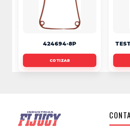
424694-8P
TES
COTIZAR
CONT