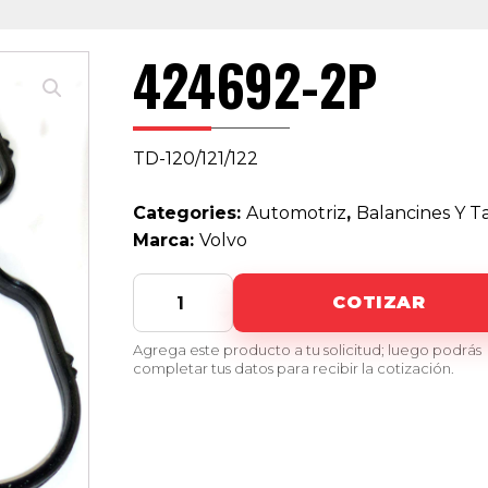
424692-2P
TD-120/121/122
Categories:
Automotriz
,
Balancines Y 
Marca:
Volvo
424692-
COTIZAR
2P
quantity
Agrega este producto a tu solicitud; luego podrás
completar tus datos para recibir la cotización.