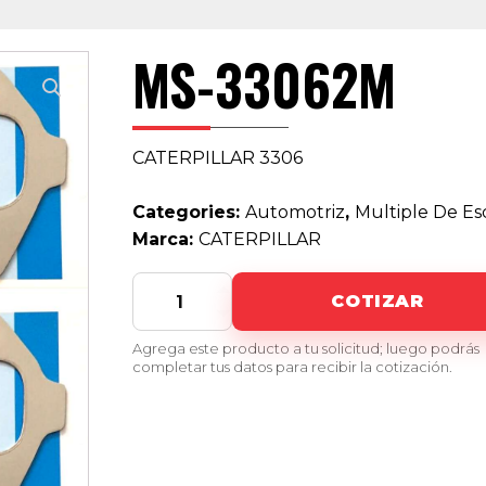
MS-33062M
CATERPILLAR 3306
Categories:
Automotriz
,
Multiple De E
Marca:
CATERPILLAR
MS-
COTIZAR
33062M
quantity
Agrega este producto a tu solicitud; luego podrás
completar tus datos para recibir la cotización.