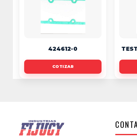
424612-0
TES
COTIZAR
CONT