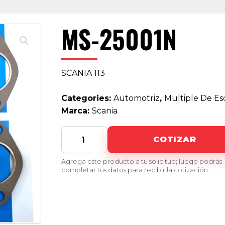
MS-25001N
SCANIA 113
Categories:
Automotriz
,
Multiple De E
Marca:
Scania
MS-
COTIZAR
25001N
quantity
Agrega este producto a tu solicitud; luego podrás
completar tus datos para recibir la cotización.