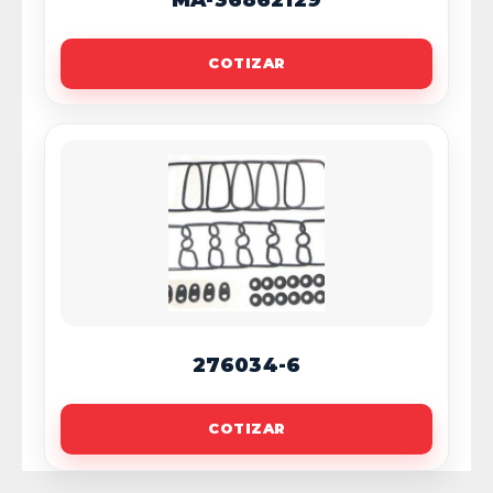
MA-36862129
COTIZAR
276034-6
COTIZAR