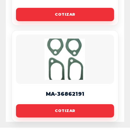
COTIZAR
MA-36862191
COTIZAR