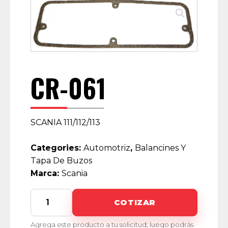
CR-061
SCANIA 111/112/113
Categories:
Automotriz
,
Balancines Y
Tapa De Buzos
Marca:
Scania
CR-
COTIZAR
061
quantity
Agrega este producto a tu solicitud; luego podrás