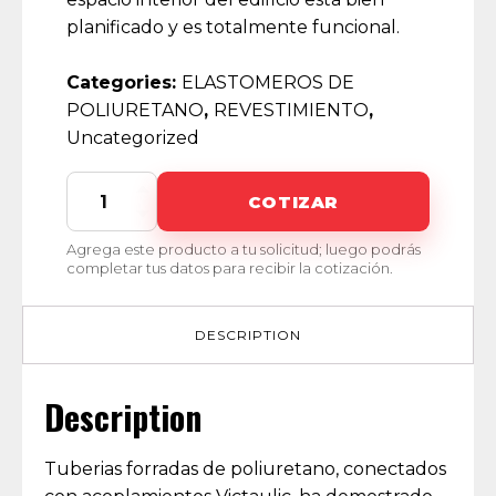
planificado y es totalmente funcional.
Categories:
ELASTOMEROS DE
POLIURETANO
,
REVESTIMIENTO
,
Uncategorized
REVESTIMIENTO
COTIZAR
DE
TUBERIAS,
Agrega este producto a tu solicitud; luego podrás
CODOS,
completar tus datos para recibir la cotización.
NIPLES
y
BRIDAS
DESCRIPTION
VICTAULIC
quantity
Description
Tuberias forradas de poliuretano, conectados