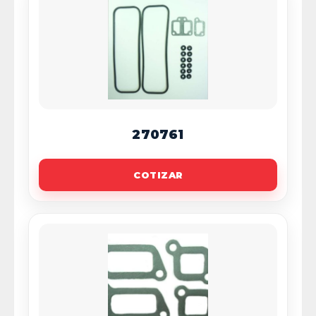
270761
COTIZAR