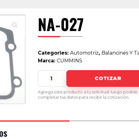
NA-027
Categories:
Automotriz
,
Balancines Y 
Marca:
CUMMINS
NA-
COTIZAR
027
quantity
Agrega este producto a tu solicitud; luego podrás
completar tus datos para recibir la cotización.
os