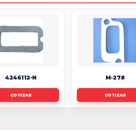
4246112-N
M-278
COTIZAR
COTIZAR