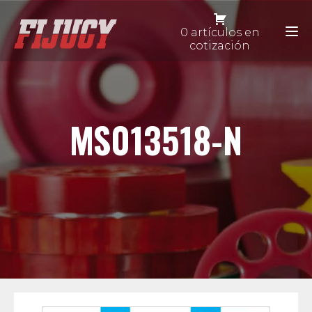
0 artículos en
cotización
MS013518-N