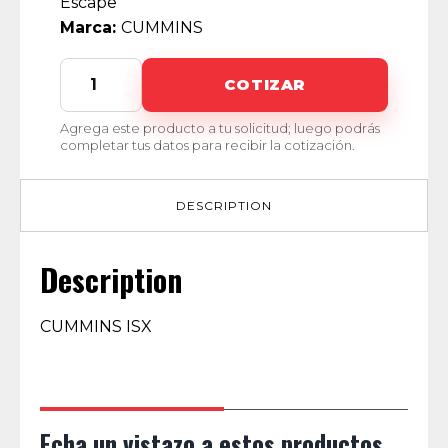
Escape
Marca:
CUMMINS
MS-
COTIZAR
4015KJ
quantity
Agrega este producto a tu solicitud; luego podrás
completar tus datos para recibir la cotización.
DESCRIPTION
Description
CUMMINS ISX
Echa un vistazo a estos productos