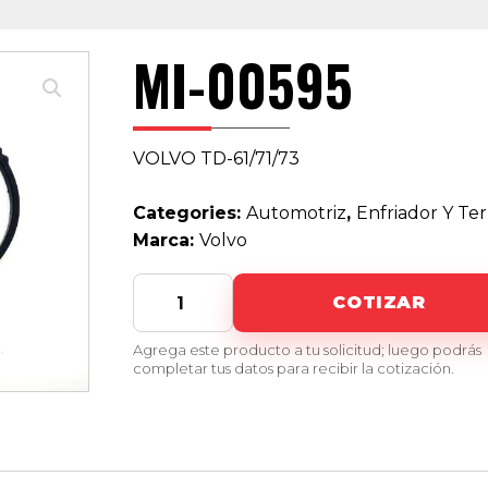
MI-00595
VOLVO TD-61/71/73
Categories:
Automotriz
,
Enfriador Y Te
Marca:
Volvo
MI-
COTIZAR
00595
quantity
Agrega este producto a tu solicitud; luego podrás
completar tus datos para recibir la cotización.