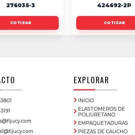
276035-3
424692-2P
COTIZAR
COTIZAR
ACTO
EXPLORAR
63801
INICIO
ELASTOMEROS DE
3191
POLIURETANO
s@fijucy.com
EMPAQUETADURAS
s1@fijucy.com
PIEZAS DE CAUCHO