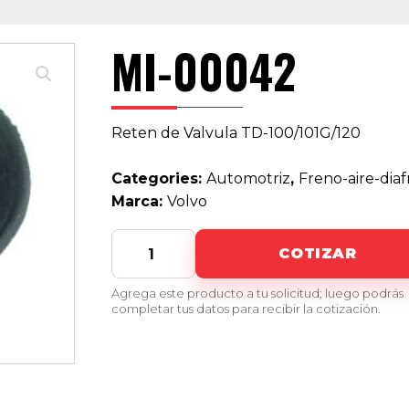
MI-00042
Reten de Valvula TD-100/101G/120
Categories:
Automotriz
,
Freno-aire-dia
Marca:
Volvo
MI-
COTIZAR
00042
quantity
Agrega este producto a tu solicitud; luego podrás
completar tus datos para recibir la cotización.