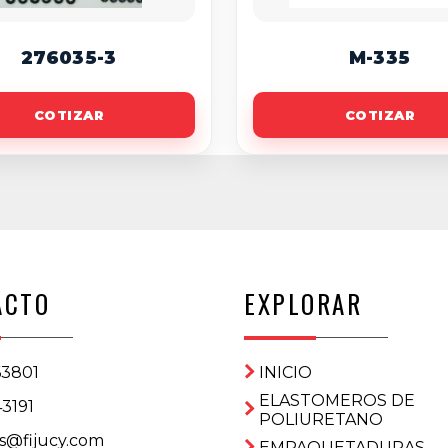
276035-3
M-335
COTIZAR
COTIZAR
ACTO
EXPLORAR
63801
INICIO
ELASTOMEROS DE
3191
POLIURETANO
s@fijucy.com
EMPAQUETADURAS