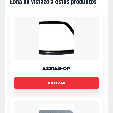
Echa un vistazo a estos productos
423146-OP
COTIZAR