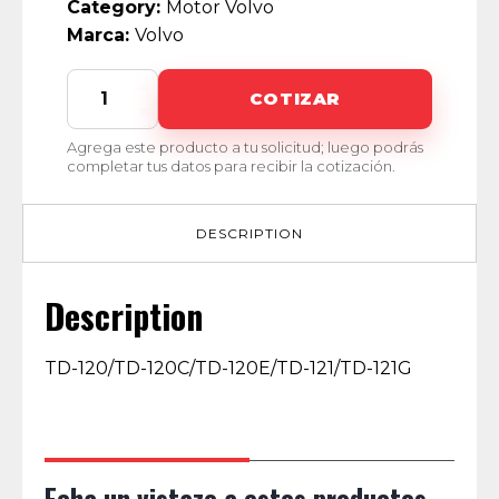
Category:
Motor Volvo
Marca:
Volvo
HS-
COTIZAR
9000
quantity
Agrega este producto a tu solicitud; luego podrás
completar tus datos para recibir la cotización.
DESCRIPTION
Description
TD-120/TD-120C/TD-120E/TD-121/TD-121G
Echa un vistazo a estos productos