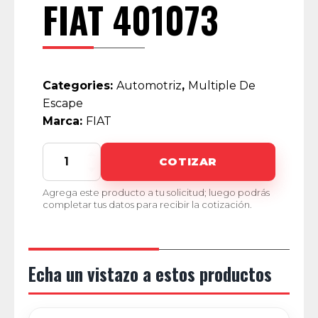
FIAT 401073
Categories:
Automotriz
,
Multiple De
Escape
Marca:
FIAT
FIAT
COTIZAR
401073
quantity
Agrega este producto a tu solicitud; luego podrás
completar tus datos para recibir la cotización.
Echa un vistazo a estos productos