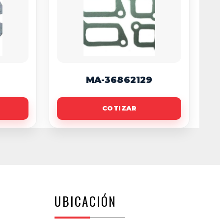
MA-36862129
COTIZAR
UBICACIÓN