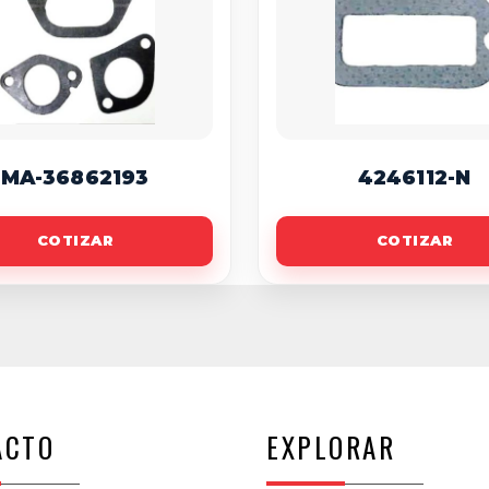
MA-36862193
4246112-N
COTIZAR
COTIZAR
ACTO
EXPLORAR