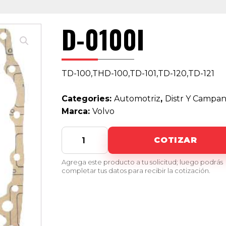
D-0100I
TD-100,THD-100,TD-101,TD-120,TD-121
Categories:
Automotriz
,
Distr Y Campa
Marca:
Volvo
D-
COTIZAR
0100I
quantity
Agrega este producto a tu solicitud; luego podrás
completar tus datos para recibir la cotización.