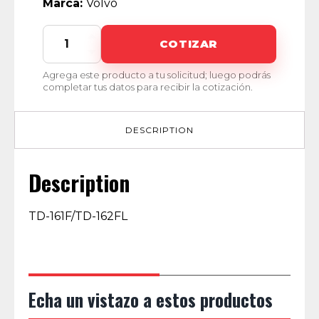
Marca:
Volvo
CU-
COTIZAR
00031
quantity
Agrega este producto a tu solicitud; luego podrás
completar tus datos para recibir la cotización.
DESCRIPTION
Description
TD-161F/TD-162FL
Echa un vistazo a estos productos