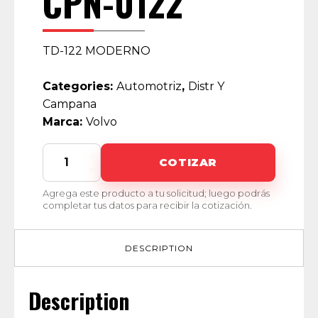
CPN-0122
TD-122 MODERNO
Categories:
Automotriz
,
Distr Y
Campana
Marca:
Volvo
CPN-
COTIZAR
0122
quantity
Agrega este producto a tu solicitud; luego podrás
completar tus datos para recibir la cotización.
DESCRIPTION
Description