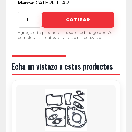
Marca:
CATERPILLAR
CAT
COTIZAR
BI-
3306
Agrega este producto a tu solicitud; luego podrás
quantity
completar tus datos para recibir la cotización.
Echa un vistazo a estos productos