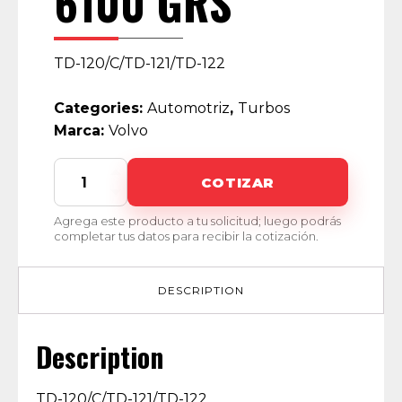
6100 GRS
TD-120/C/TD-121/TD-122
Categories:
Automotriz
,
Turbos
Marca:
Volvo
6100
COTIZAR
GRS
quantity
Agrega este producto a tu solicitud; luego podrás
completar tus datos para recibir la cotización.
DESCRIPTION
Description
TD-120/C/TD-121/TD-122