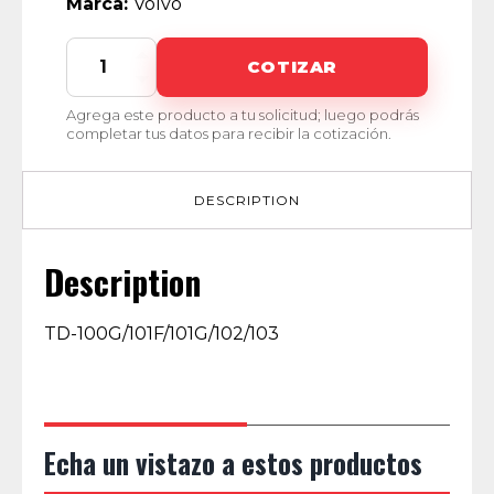
Marca:
Volvo
4100
COTIZAR
MR
quantity
Agrega este producto a tu solicitud; luego podrás
completar tus datos para recibir la cotización.
DESCRIPTION
Description
TD-100G/101F/101G/102/103
Echa un vistazo a estos productos