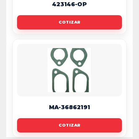
423146-OP
COTIZAR
MA-36862191
COTIZAR