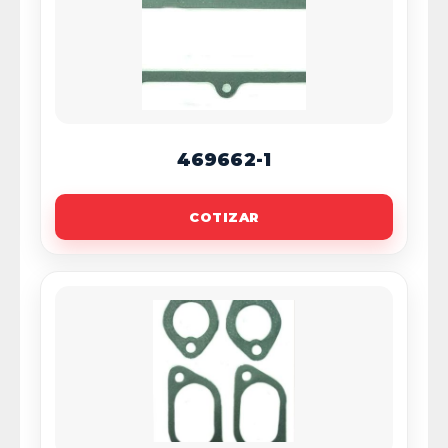
469662-1
COTIZAR