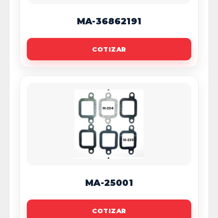
MA-36862191
COTIZAR
MA-25001
COTIZAR